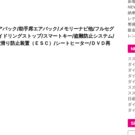
新
NE
納
レ
整
アバック/助手席エアバック/メモリーナビ他/フルセグ
鈑
アイドリングストップ/スマートキー/盗難防止システム/
レ
滑り防止装置（ＥＳＣ）/シートヒーター/ＤＶＤ再
N
ス
ダ
ダ
ダ
ダ
ス
ス
日
ダ
ダ
S