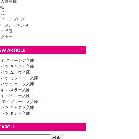
着入庫車輛
WS
車式
ディースブログ
備・メンテナンス
金・塗装
ンタカー
EW ARTICLE
ズキ スペーシア入庫！
イハツ キャスト入庫！
イハツ ムーヴ入庫！
イハツ ミラココア入庫！
イハツ ウェイク入庫！
ズキ ハスラー入庫！
ズキ ジムニー入庫！
産 デイズルークス入庫！
イハツ キャスト入庫！
イハツ タント入庫！
EARCH