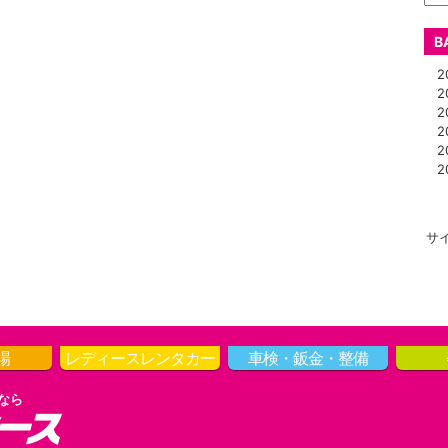
B
20
20
20
20
20
20
サ
場
レディース
レンタカー
車検・鈑金・整備
なら