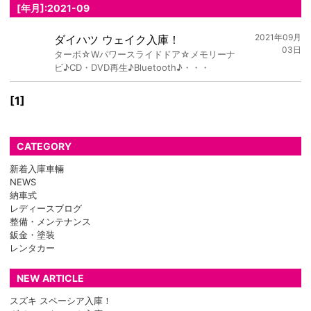
[年月]:2021-09
2021年09月
ダイハツ ウェイク入庫！
03日
ターボ☆Wパワースライドドア☆メモリーナ
ビ♪CD・DVD再生♪Bluetooth♪・・・
[1]
CATEGORY
新着入庫車輛
NEWS
納車式
レディースブログ
整備・メンテナンス
鈑金・塗装
レンタカー
NEW ARTICLE
スズキ スペーシア入庫！