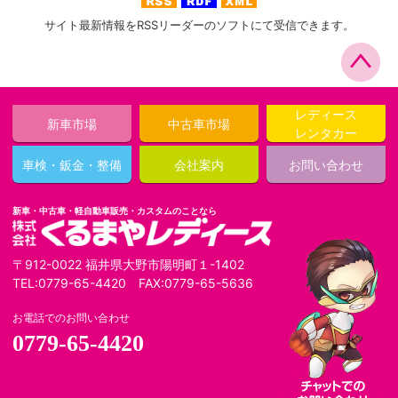
サイト最新情報をRSSリーダーのソフトにて受信できます。
レディース
新車市場
中古車市場
レンタカー
車検・鈑金・整備
会社案内
お問い合わせ
新車・中古車・軽自動車販売・カスタムのことなら
〒912-0022 福井県大野市陽明町１-1402
TEL:0779-65-4420 FAX:0779-65-5636
お電話でのお問い合わせ
0779-65-4420