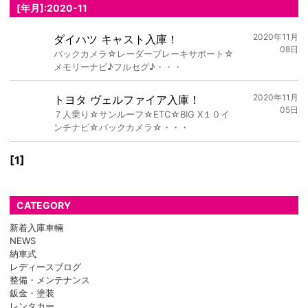
[年月]:2020-11
2020年11月
ダイハツ キャスト入庫！
08日
バックカメラ☆レーダーブレーキサポート☆
メモリーナビ♪フルセグ♪・・・
2020年11月
トヨタ ヴェルファイア入庫！
05日
７人乗り☆サンルーフ☆ETC☆BIG X１０イ
ンチナビ☆バックカメラ☆・・・
[1]
CATEGORY
新着入庫車輛
NEWS
納車式
レディースブログ
整備・メンテナンス
鈑金・塗装
レンタカー