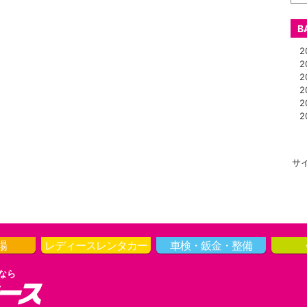
B
20
20
20
20
20
20
サ
場
レディース
レンタカー
車検・鈑金・整備
なら