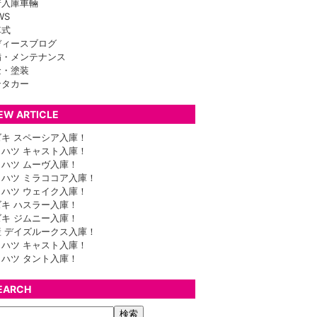
着入庫車輛
WS
車式
ディースブログ
備・メンテナンス
金・塗装
ンタカー
EW ARTICLE
ズキ スペーシア入庫！
イハツ キャスト入庫！
イハツ ムーヴ入庫！
イハツ ミラココア入庫！
イハツ ウェイク入庫！
ズキ ハスラー入庫！
ズキ ジムニー入庫！
産 デイズルークス入庫！
イハツ キャスト入庫！
イハツ タント入庫！
EARCH