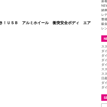
新
NE
納
レ
整
き！ＵＳＢ アルミホイール 衝突安全ボディ エア
鈑
レ
N
ス
ダ
ダ
ダ
ダ
ス
ス
日
ダ
ダ
S